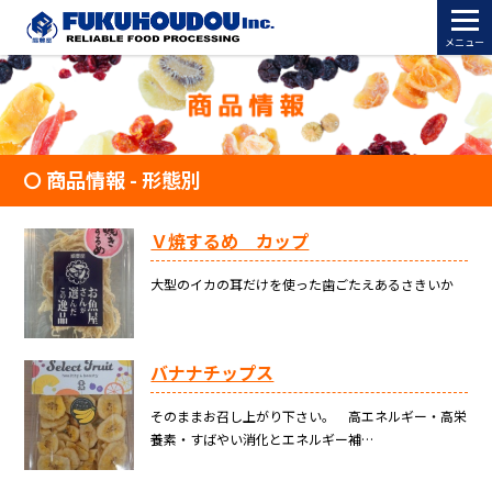
メニュー
商品情報 - 形態別
Ｖ焼するめ カップ
大型のイカの耳だけを使った歯ごたえあるさきいか
バナナチップス
そのままお召し上がり下さい。 高エネルギー・高栄
養素・すばやい消化とエネルギー補…