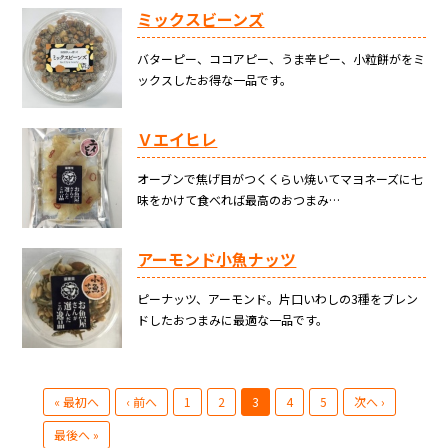
ミックスビーンズ
バターピー、ココアピー、うま辛ピー、小粒餅がをミ
ックスしたお得な一品です。
Ｖエイヒレ
オーブンで焦げ目がつくくらい焼いてマヨネーズに七
味をかけて食べれば最高のおつまみ…
アーモンド小魚ナッツ
ピーナッツ、アーモンド。片口いわしの3種をブレン
ドしたおつまみに最適な一品です。
« 最初へ
‹ 前へ
1
2
3
4
5
次へ ›
最後へ »