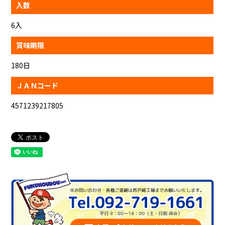
入数
6入
賞味期限
180日
ＪＡＮコード
4571239217805